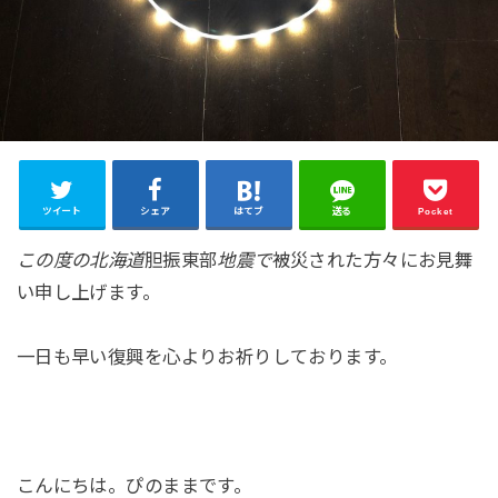
ツイート
シェア
はてブ
送る
Pocket
この度の北海道
胆振東部
地震で
被災された方々にお見舞
い申し上げます。
一日も早い復興を心よりお祈りしております。
こんにちは。ぴのままです。